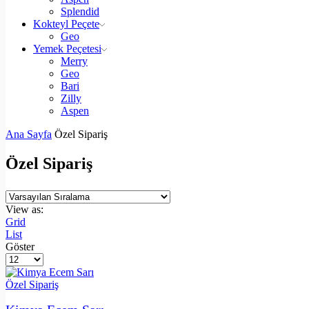
Splendid
Kokteyl Peçete
Geo
Yemek Peçetesi
Merry
Geo
Bari
Zilly
Aspen
Ana Sayfa
Özel Sipariş
Özel Sipariş
View as:
Grid
List
Göster
Özel Sipariş