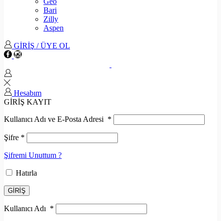
Geo
Bari
Zilly
Aspen
GİRİŞ / ÜYE OL
Hesabım
GİRİŞ
KAYIT
Kullanıcı Adı ve E-Posta Adresi
*
Şifre
*
Şifremi Unuttum ?
Hatırla
GİRİŞ
Kullanıcı Adı
*