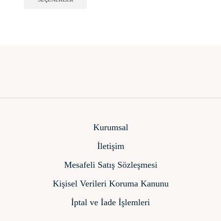
birden
fazla
varyasyonu
var.
Seçenekler
ürün
sayfasından
seçilebilir
Kurumsal
İletişim
Mesafeli Satış Sözleşmesi
Kişisel Verileri Koruma Kanunu
İptal ve İade İşlemleri