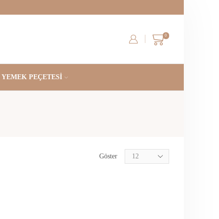
0
YEMEK PEÇETESI
Göster