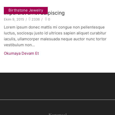
Birthstone Jewelry
Imperdiet amet adipiscing
Ekim 9, 2015
/
2336
/
0
Lorem ipsum donec mattis mi congue non pellentesque
luctus, sociosqu justo id ultrices sapien aliquet curabitur
iaculis, ullamcorper malesuada neque auctor nunc tortor
vestibulum non...
Okumaya Devam Et
Kurumsal