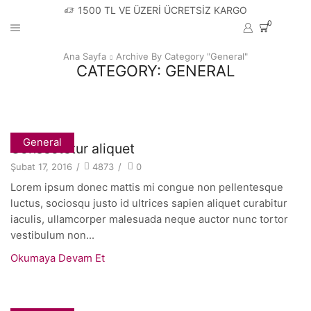
1500 TL VE ÜZERİ ÜCRETSİZ KARGO
0
Ana Sayfa
Archive By Category "General"
CATEGORY: GENERAL
General
Consectetur aliquet
Şubat 17, 2016
/
4873
/
0
Lorem ipsum donec mattis mi congue non pellentesque
luctus, sociosqu justo id ultrices sapien aliquet curabitur
iaculis, ullamcorper malesuada neque auctor nunc tortor
vestibulum non...
Okumaya Devam Et