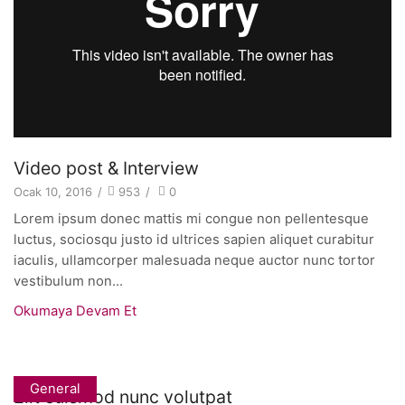
Video post & Interview
Ocak 10, 2016
/
953
/
0
Lorem ipsum donec mattis mi congue non pellentesque
luctus, sociosqu justo id ultrices sapien aliquet curabitur
iaculis, ullamcorper malesuada neque auctor nunc tortor
vestibulum non...
Okumaya Devam Et
General
Elit euismod nunc volutpat