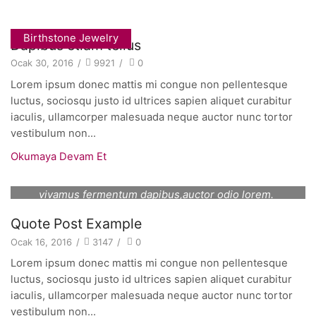
Birthstone Jewelry
Dapibus etiam tellus
Ocak 30, 2016
/
9921
/
0
Lorem ipsum donec mattis mi congue non pellentesque
luctus, sociosqu justo id ultrices sapien aliquet curabitur
iaculis, ullamcorper malesuada neque auctor nunc tortor
vestibulum non...
Okumaya Devam Et
Curabitur aptent pharetra porta lorem viverra nec
vivamus fermentum dapibus,auctor odio lorem.
Mikaela Tan, "About Life"
Quote Post Example
Ocak 16, 2016
/
3147
/
0
Lorem ipsum donec mattis mi congue non pellentesque
luctus, sociosqu justo id ultrices sapien aliquet curabitur
iaculis, ullamcorper malesuada neque auctor nunc tortor
vestibulum non...